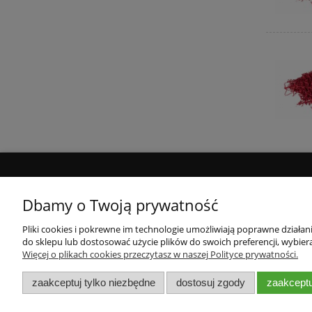
Używamy pl
Dbamy o Twoją prywatność
również
analityczny
Pliki cookies i pokrewne im technologie umożliwiają poprawne działa
do sklepu lub dostosować użycie plików do swoich preferencji, wybiera
Więcej o plikach cookies przeczytasz w naszej Polityce prywatności.
Moje konto
Płatności 
NIEZ
zaakceptuj tylko niezbędne
dostosuj zgody
zaakceptu
Twoje zamówienia
Formy płatn
Ustawienia konta
Czas i kosz