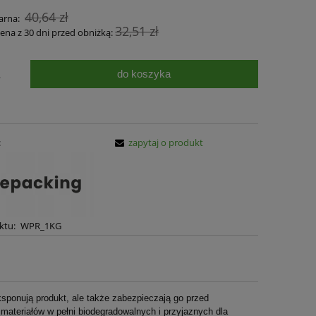
40,64 zł
arna:
32,51 zł
cena z 30 dni przed obniżką:
do koszyka
.
:
zapytaj o produkt
ktu:
WPR_1KG
ksponują produkt, ale także zabezpieczają go przed
ateriałów w pełni biodegradowalnych i przyjaznych dla