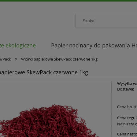
e ekologiczne
Papier nacinany do pakowania 
»
ewPack
Wiórki papierowe SkewPack czerwone 1kg
papierowe SkewPack czerwone 1kg
Wysyłka w
Dostawa:
Cena nie zawiera ewent
Cena brutt
płatności
Cena regul
Najniższa 
Cena netto