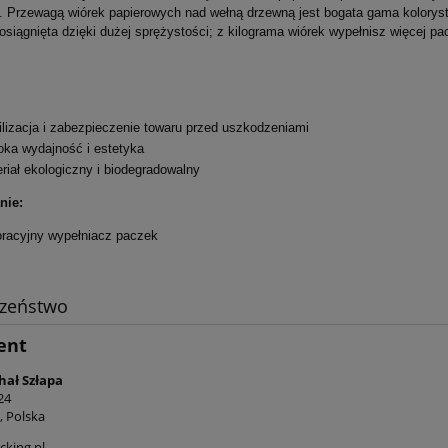
. Przewagą wiórek papierowych nad wełną drzewną jest bogata gama koloryst
siągnięta dzięki dużej sprężystości; z kilograma wiórek wypełnisz więcej pacz
ilizacja i zabezpieczenie towaru przed uszkodzeniami
ka wydajność i estetyka
riał ekologiczny i biodegradowalny
nie:
racyjny wypełniacz paczek
czeństwo
ent
hał Szłapa
24
, Polska
king.pl