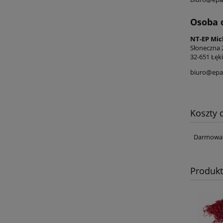
Osoba 
NT-EP Mic
Słoneczna 
32-651 Łęki
biuro@epac
Koszty
Darmowa 
Produk