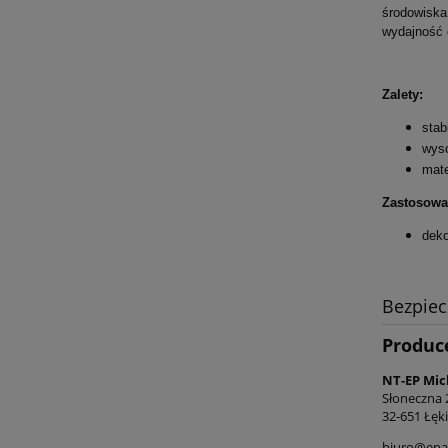
środowiska
wydajność o
Zalety:
stab
wyso
mate
Zastosowa
deko
Bezpie
Produc
NT-EP Mic
Słoneczna 
32-651 Łęki
biuro@epac