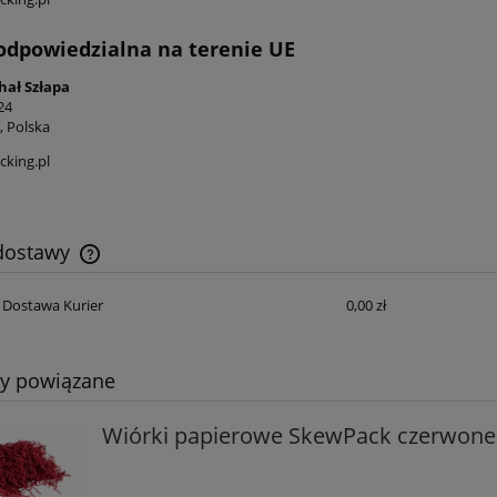
odpowiedzialna na terenie UE
hał Szłapa
24
, Polska
king.pl
 dostawy
Dostawa Kurier
0,00 zł
Cena nie zawiera ewentualnych kosztów
płatności
ty powiązane
Wiórki papierowe SkewPack czerwone