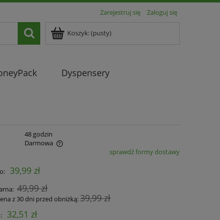
Zarejestruj się
Zaloguj się
Koszyk:
(pusty)
HoneyPack
Dyspensery
:
48 godzin
Darmowa
sprawdź formy dostawy
ualnych kosztów
39,99 zł
o:
49,99 zł
arna:
39,99 zł
cena z 30 dni przed obniżką:
32,51 zł
: